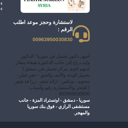
لاستشارة وحجز موعد اطلب
الرقم :
00963950030830
أشهر دكتور تجميل في سوريا : الدكتور
وليد دراج إلى جانب الدكتورة هيفاء بيطار
لديهم اقوى مركز تجميل في دمشق (
تجميل الوجه والأنف والعنق - حقن فيلر -
شحوم - بوتكس - ازالة شعر - زراعة شعر
) للحجز والاستشارة رقم وآتساب:
963950030830
سوريا - دمشق - اوتستراد المزة - جانب
مستشفى الرازي - فوق بنك سوريا
والمهجر.