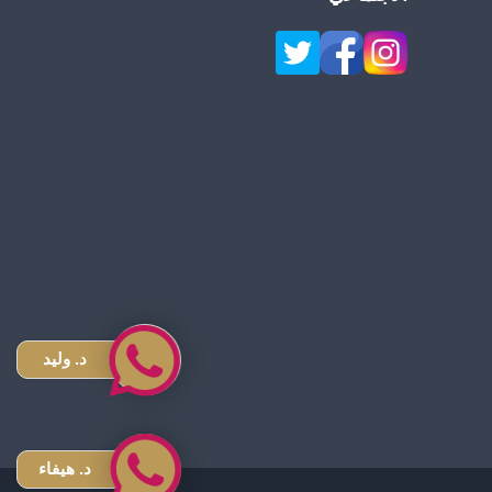
د. وليد
د. هيفاء