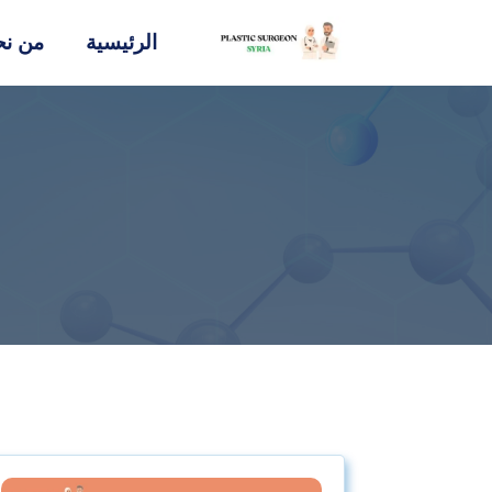
الرئيسية
من نح