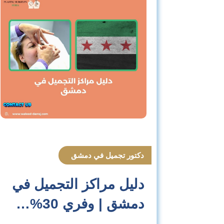
دكتور تجميل في دمشق
دليل مراكز التجميل في
دمشق | وفري 30%…