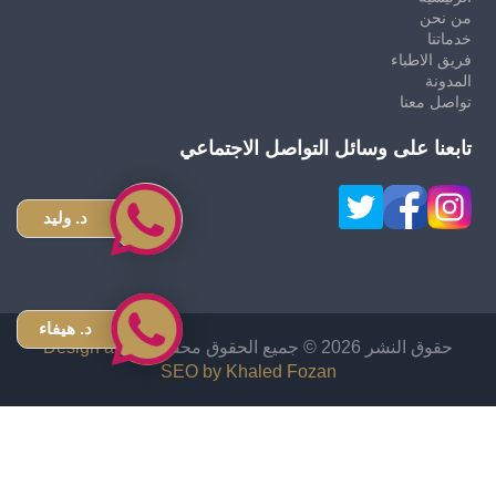
من نحن
خدماتنا
فريق الاطباء
المدونة
تواصل معنا
تابعنا على وسائل التواصل الاجتماعي
د. وليد
د. هيفاء
حقوق النشر 2026 © جميع الحقوق محفوظة
Design and
SEO by Khaled Fozan
زراعة شعر في الاردن
دكتور قص معدة في الاردن
اشهر دكتور تجميل انف في الاردن
افضل دكتور تجميل في الأردن