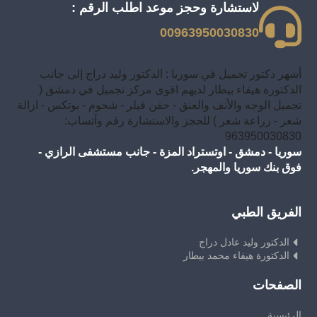
لاستشارة وحجز موعد اطلب الرقم :
00963950030830
أشهر دكتور تجميل في سوريا : الدكتور وليد دراج إلى جانب
الدكتورة هيفاء بيطار لديهم اقوى مركز تجميل في دمشق (
تجميل الوجه والأنف والعنق - حقن فيلر - شحوم - بوتكس - ازالة
شعر - زراعة شعر ) للحجز والاستشارة رقم وآتساب:
963950030830
سوريا - دمشق - اوتستراد المزة - جانب مستشفى الرازي -
فوق بنك سوريا والمهجر.
الفريق الطبي
الدكتور وليد عادل دراج
الدكتورة هيفاء محمد بيطار
الصفحات
الرئيسية