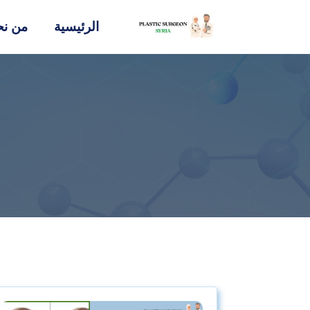
الرئيسية
من نح