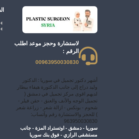
ال
لاستشارة وحجز موعد اطلب
الرقم :
00963950030830
أشهر دكتور تجميل في سوريا : الدكتور
وليد دراج إلى جانب الدكتورة هيفاء بيطار
لديهم اقوى مركز تجميل في دمشق (
تجميل الوجه والأنف والعنق - حقن فيلر -
شحوم - بوتكس - ازالة شعر - زراعة شعر
) للحجز والاستشارة رقم وآتساب:
963950030830
سوريا - دمشق - اوتستراد المزة - جانب
مستشفى الرازي - فوق بنك سوريا