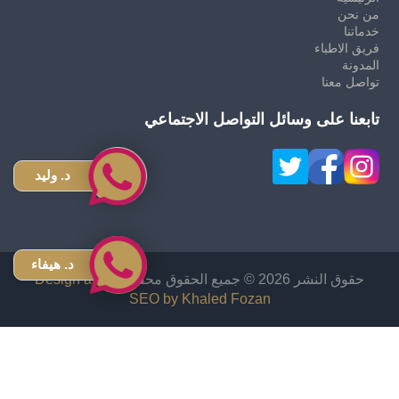
من نحن
خدماتنا
فريق الاطباء
المدونة
تواصل معنا
تابعنا على وسائل التواصل الاجتماعي
د. وليد
د. هيفاء
حقوق النشر 2026 © جميع الحقوق محفوظة
Design and
SEO by Khaled Fozan
زراعة شعر في الاردن
دكتور قص معدة في الاردن
اشهر دكتور تجميل انف في الاردن
افضل دكتور تجميل في الأردن