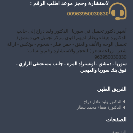
لاستشارة وحجز موعد اطلب الرقم :
00963950030830
أشهر دكتور تجميل في سوريا : الدكتور وليد دراج إلى جانب
الدكتورة هيفاء بيطار لديهم اقوى مركز تجميل في دمشق (
تجميل الوجه والأنف والعنق - حقن فيلر - شحوم - بوتكس - ازالة
شعر - زراعة شعر ) للحجز والاستشارة رقم وآتساب:
963950030830
سوريا - دمشق - اوتستراد المزة - جانب مستشفى الرازي -
فوق بنك سوريا والمهجر.
الفريق الطبي
الدكتور وليد عادل دراج
الدكتورة هيفاء محمد بيطار
الصفحات
الرئيسية