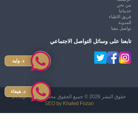
من نحن
خدماتنا
فريق الاطباء
المدونة
تواصل معنا
تابعنا على وسائل التواصل الاجتماعي
د. وليد
د. هيفاء
حقوق النشر 2026 © جميع الحقوق محفوظة
Design and
SEO by Khaled Fozan
زراعة شعر في الاردن
دكتور قص معدة في الاردن
اشهر دكتور تجميل انف في الاردن
افضل دكتور تجميل في الأردن