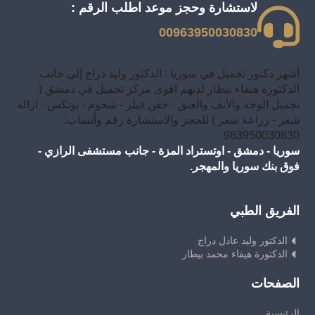
لاستشارة وحجز موعد اطلب الرقم :
00963950030830
أشهر دكتور تجميل في سوريا : الدكتور وليد دراج إلى جانب
الدكتورة هيفاء بيطار لديهم اقوى مركز تجميل في دمشق (
تجميل الوجه والأنف والعنق - حقن فيلر - شحوم - بوتكس - ازالة
شعر - زراعة شعر ) للحجز والاستشارة رقم وآتساب:
963950030830
سوريا - دمشق - اوتستراد المزة - جانب مستشفى الرازي -
فوق بنك سوريا والمهجر.
الفريق الطبي
الدكتور وليد عادل دراج
الدكتورة هيفاء محمد بيطار
الصفحات
الرئيسية