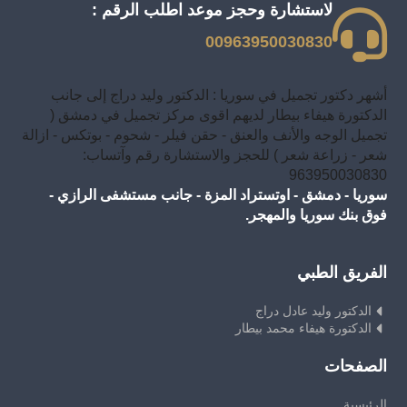
لاستشارة وحجز موعد اطلب الرقم :
00963950030830
أشهر دكتور تجميل في سوريا : الدكتور وليد دراج إلى جانب
الدكتورة هيفاء بيطار لديهم اقوى مركز تجميل في دمشق (
تجميل الوجه والأنف والعنق - حقن فيلر - شحوم - بوتكس - ازالة
شعر - زراعة شعر ) للحجز والاستشارة رقم وآتساب:
963950030830
سوريا - دمشق - اوتستراد المزة - جانب مستشفى الرازي -
فوق بنك سوريا والمهجر.
الفريق الطبي
الدكتور وليد عادل دراج
الدكتورة هيفاء محمد بيطار
الصفحات
الرئيسية