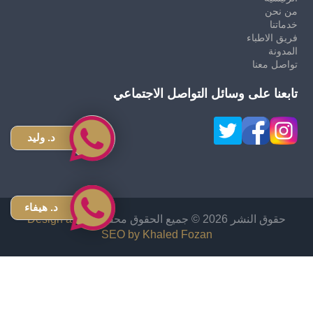
من نحن
خدماتنا
فريق الاطباء
المدونة
تواصل معنا
تابعنا على وسائل التواصل الاجتماعي
د. وليد
د. هيفاء
حقوق النشر 2026 © جميع الحقوق محفوظة
Design and
SEO by Khaled Fozan
زراعة شعر في الاردن
دكتور قص معدة في الاردن
اشهر دكتور تجميل انف في الاردن
افضل دكتور تجميل في الأردن