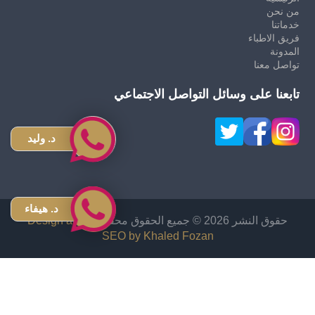
من نحن
خدماتنا
فريق الاطباء
المدونة
تواصل معنا
تابعنا على وسائل التواصل الاجتماعي
د. وليد
د. هيفاء
حقوق النشر 2026 © جميع الحقوق محفوظة
Design and
SEO by Khaled Fozan
زراعة شعر في الاردن
دكتور قص معدة في الاردن
اشهر دكتور تجميل انف في الاردن
افضل دكتور تجميل في الأردن