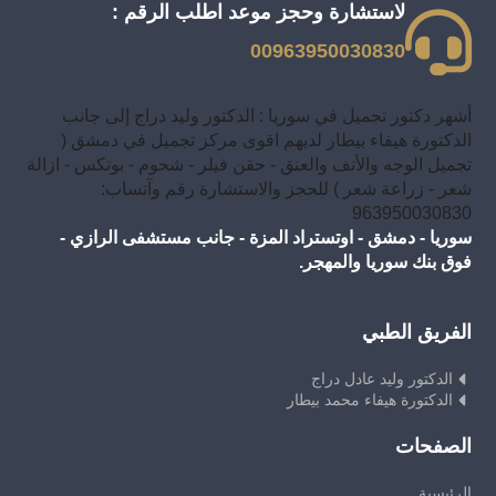
لاستشارة وحجز موعد اطلب الرقم :
00963950030830
أشهر دكتور تجميل في سوريا : الدكتور وليد دراج إلى جانب
الدكتورة هيفاء بيطار لديهم اقوى مركز تجميل في دمشق (
تجميل الوجه والأنف والعنق - حقن فيلر - شحوم - بوتكس - ازالة
شعر - زراعة شعر ) للحجز والاستشارة رقم وآتساب:
963950030830
سوريا - دمشق - اوتستراد المزة - جانب مستشفى الرازي -
فوق بنك سوريا والمهجر.
الفريق الطبي
الدكتور وليد عادل دراج
الدكتورة هيفاء محمد بيطار
الصفحات
الرئيسية