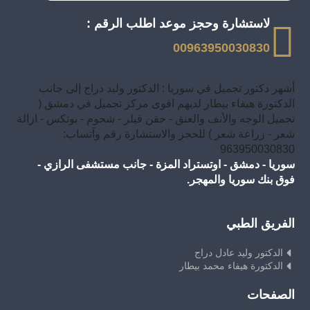
لاستشارة وحجز موعد اطلب الرقم :
00963950030830
أشهر دكتور تجميل في سوريا : الدكتور وليد دراج إلى جانب
الدكتورة هيفاء بيطار لديهم اقوى مركز تجميل في دمشق (
تجميل الوجه والأنف والعنق - حقن فيلر - شحوم - بوتكس - ازالة
شعر - زراعة شعر ) للحجز والاستشارة رقم وآتساب:
963950030830
سوريا - دمشق - اوتستراد المزة - جانب مستشفى الرازي -
فوق بنك سوريا والمهجر.
الفريق الطبي
الدكتور وليد عادل دراج
الدكتورة هيفاء محمد بيطار
الصفحات