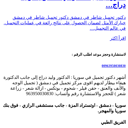
دراج…
دكتور تجميل شاطر في دمشق دكتور تجميل شاطر في دمشق
خيارك الأمثل لضمان الحصول على نتائج رائعة في عمليات التجميل.
في عالم التجميل…
اقرأ اكثر
لاستشارة وحجز موعد اطلب الرقم :
00963950030830
أشهر دكتور تجميل في سوريا : الدكتور وليد دراج إلى جانب الدكتورة
هيفاء بيطار لديهم اقوى مركز تجميل في دمشق ( تجميل الوجه
والأنف والعنق - حقن فيلر - شحوم - بوتكس - ازالة شعر - زراعة
شعر ) للحجز والاستشارة رقم وآتساب: 963950030830
سوريا - دمشق - اوتستراد المزة - جانب مستشفى الرازي - فوق بنك
سوريا والمهجر.
الفريق الطبي