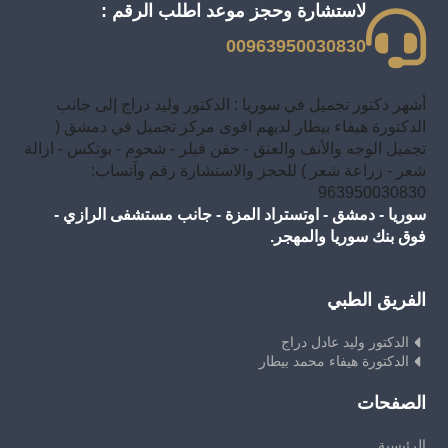
لاستشارة وحجز موعد اطلب الرقم :
00963950030830
أشهر دكتور تجميل في سوريا : الدكتور وليد دراج إلى جانب
الدكتورة هيفاء بيطار لديهم اقوى مركز تجميل في دمشق (
تجميل الوجه والأنف والعنق - حقن فيلر - شحوم - بوتكس - ازالة
شعر - زراعة شعر ) للحجز والاستشارة رقم وآتساب:
963950030830
سوريا - دمشق - اوتستراد المزة - جانب مستشفى الرازي -
فوق بنك سوريا والمهجر.
الفريق الطبي
الدكتور وليد عادل دراج
الدكتورة هيفاء محمد بيطار
الصفحات
الرئيسية