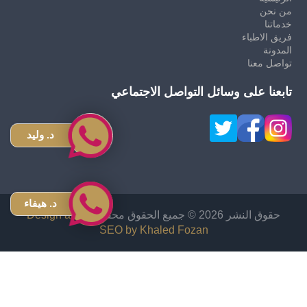
من نحن
خدماتنا
فريق الاطباء
المدونة
تواصل معنا
تابعنا على وسائل التواصل الاجتماعي
د. وليد
د. هيفاء
حقوق النشر 2026 © جميع الحقوق محفوظة
Design and
SEO by Khaled Fozan
زراعة شعر في الاردن
دكتور قص معدة في الاردن
اشهر دكتور تجميل انف في الاردن
افضل دكتور تجميل في الأردن