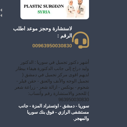
لاستشارة وحجز موعد اطلب
الرقم :
00963950030830
أشهر دكتور تجميل في سوريا : الدكتور
وليد دراج إلى جانب الدكتورة هيفاء بيطار
لديهم اقوى مركز تجميل في دمشق (
تجميل الوجه والأنف والعنق - حقن فيلر -
شحوم - بوتكس - ازالة شعر - زراعة شعر
) للحجز والاستشارة رقم وآتساب:
963950030830
سوريا - دمشق - اوتستراد المزة - جانب
مستشفى الرازي - فوق بنك سوريا
والمهجر.