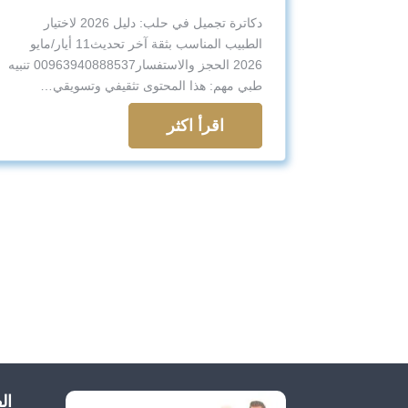
دكاترة تجميل في حلب: دليل 2026 لاختيار
الطبيب المناسب بثقة آخر تحديث11 أيار/مايو
2026 الحجز والاستفسار00963940888537 تنبيه
طبي مهم: هذا المحتوى تثقيفي وتسويقي…
اقرأ اكثر
ال