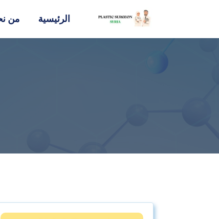
الرئيسية
من نح