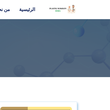
الرئيسية
من نح