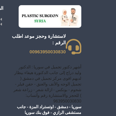
ال
لاستشارة وحجز موعد اطلب
الرقم :
00963950030830
أشهر دكتور تجميل في سوريا : الدكتور
وليد دراج إلى جانب الدكتورة هيفاء بيطار
لديهم اقوى مركز تجميل في دمشق (
تجميل الوجه والأنف والعنق - حقن فيلر -
شحوم - بوتكس - ازالة شعر - زراعة شعر
) للحجز والاستشارة رقم وآتساب:
963950030830
سوريا - دمشق - اوتستراد المزة - جانب
مستشفى الرازي - فوق بنك سوريا