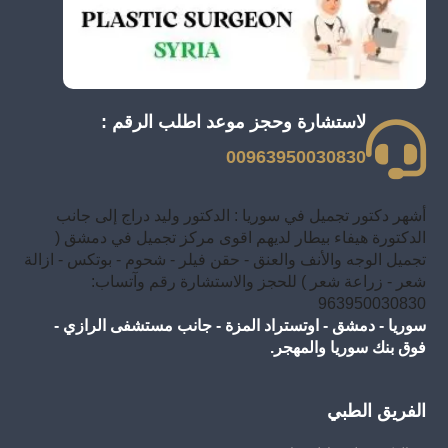
لاستشارة وحجز موعد اطلب الرقم :
00963950030830
أشهر دكتور تجميل في سوريا : الدكتور وليد دراج إلى جانب
الدكتورة هيفاء بيطار لديهم اقوى مركز تجميل في دمشق (
تجميل الوجه والأنف والعنق - حقن فيلر - شحوم - بوتكس - ازالة
شعر - زراعة شعر ) للحجز والاستشارة رقم وآتساب:
963950030830
سوريا - دمشق - اوتستراد المزة - جانب مستشفى الرازي -
فوق بنك سوريا والمهجر.
الفريق الطبي