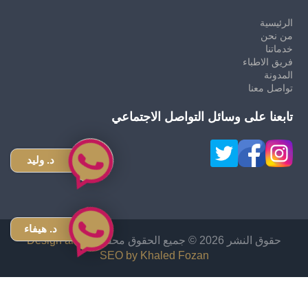
الرئيسية
من نحن
خدماتنا
فريق الاطباء
المدونة
تواصل معنا
تابعنا على وسائل التواصل الاجتماعي
د. وليد
د. هيفاء
حقوق النشر 2026 © جميع الحقوق محفوظة
Design and
SEO by Khaled Fozan
زراعة شعر في الاردن
دكتور قص معدة في الاردن