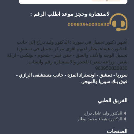
لاستشارة وحجز موعد اطلب الرقم :
00963950030830
أشهر دكتور تجميل في سوريا : الدكتور وليد دراج إلى جانب
الدكتورة هيفاء بيطار لديهم اقوى مركز تجميل في دمشق (
تجميل الوجه والأنف والعنق - حقن فيلر - شحوم - بوتكس - ازالة
شعر - زراعة شعر ) للحجز والاستشارة رقم وآتساب:
963950030830
سوريا - دمشق - اوتستراد المزة - جانب مستشفى الرازي -
فوق بنك سوريا والمهجر.
الفريق الطبي
الدكتور وليد عادل دراج
الدكتورة هيفاء محمد بيطار
الصفحات