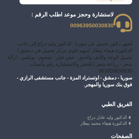
لاستشارة وحجز موعد اطلب الرقم :
00963950030830
أشهر دكتور تجميل في سوريا : الدكتور وليد دراج إلى جانب
الدكتورة هيفاء بيطار لديهم اقوى مركز تجميل في دمشق (
تجميل الوجه والأنف والعنق - حقن فيلر - شحوم - بوتكس - ازالة
شعر - زراعة شعر ) للحجز والاستشارة رقم وآتساب:
963950030830
سوريا - دمشق - اوتستراد المزة - جانب مستشفى الرازي -
فوق بنك سوريا والمهجر.
الفريق الطبي
الدكتور وليد عادل دراج
الدكتورة هيفاء محمد بيطار
الصفحات