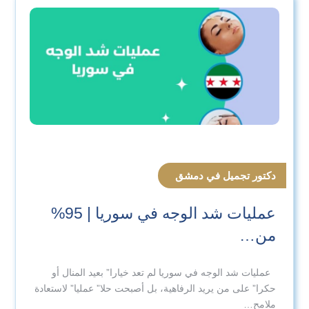
دكتور تجميل في دمشق
عمليات شد الوجه في سوريا | 95%
من…
عمليات شد الوجه في سوريا لم تعد خيارا” بعيد المنال أو
حكرا” على من يريد الرفاهية، بل أصبحت حلا” عمليا” لاستعادة
ملامح…