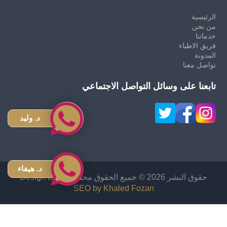
الرئيسية
من نحن
خدماتنا
فريق الاطباء
المدونة
تواصل معنا
تابعنا على وسائل التواصل الاجتماعي
د. وليد
د. هيفاء
حقوق النشر 2026 © جميع الحقوق محفوظة
Design and
SEO by Khaled Fozan
زراعة شعر في الاردن
دكتور قص معدة في الاردن