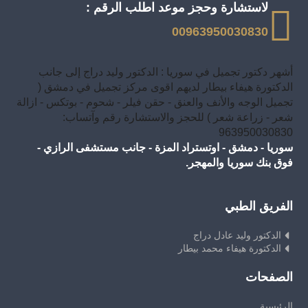
لاستشارة وحجز موعد اطلب الرقم :
00963950030830
أشهر دكتور تجميل في سوريا : الدكتور وليد دراج إلى جانب
الدكتورة هيفاء بيطار لديهم اقوى مركز تجميل في دمشق (
تجميل الوجه والأنف والعنق - حقن فيلر - شحوم - بوتكس - ازالة
شعر - زراعة شعر ) للحجز والاستشارة رقم وآتساب:
963950030830
سوريا - دمشق - اوتستراد المزة - جانب مستشفى الرازي -
فوق بنك سوريا والمهجر.
الفريق الطبي
الدكتور وليد عادل دراج
الدكتورة هيفاء محمد بيطار
الصفحات
الرئيسية