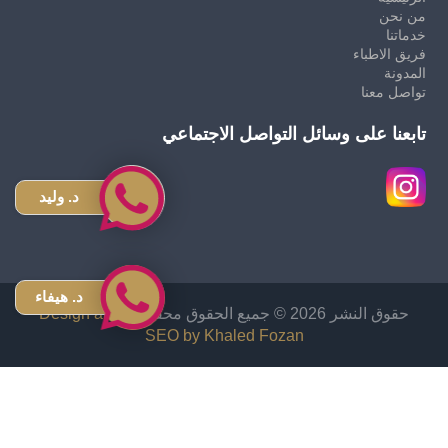
من نحن
خدماتنا
فريق الاطباء
المدونة
تواصل معنا
تابعنا على وسائل التواصل الاجتماعي
د. وليد
د. هيفاء
حقوق النشر 2026 © جميع الحقوق محفوظة
Design and
SEO by Khaled Fozan
زراعة شعر في الاردن
دكتور قص معدة في الاردن
اشهر دكتور تجميل انف في الاردن
افضل دكتور تجميل في الأردن