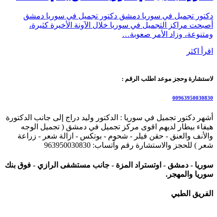
دكتور تجميل في سوريا دمشق دكتور تجميل في سوريا دمشق
أصبحت مراكز التجميل في سوريا خلال الآونة الأخيرة كثيرة،
ومتنوعة، وزاد الأمر صعوبة…
اقرأ اكثر
لاستشارة وحجز موعد اطلب الرقم :
00963950030830
أشهر دكتور تجميل في سوريا : الدكتور وليد دراج إلى جانب الدكتورة
هيفاء بيطار لديهم اقوى مركز تجميل في دمشق ( تجميل الوجه
والأنف والعنق - حقن فيلر - شحوم - بوتكس - ازالة شعر - زراعة
شعر ) للحجز والاستشارة رقم وآتساب: 963950030830
سوريا - دمشق - اوتستراد المزة - جانب مستشفى الرازي - فوق بنك
سوريا والمهجر.
الفريق الطبي