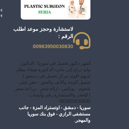
لاستشارة وحجز موعد اطلب
الرقم :
00963950030830
أشهر دكتور تجميل في سوريا : الدكتور
وليد دراج إلى جانب الدكتورة هيفاء بيطار
لديهم اقوى مركز تجميل في دمشق (
تجميل الوجه والأنف والعنق - حقن فيلر -
شحوم - بوتكس - ازالة شعر - زراعة شعر
) للحجز والاستشارة رقم وآتساب:
963950030830
سوريا - دمشق - اوتستراد المزة - جانب
مستشفى الرازي - فوق بنك سوريا
والمهجر.