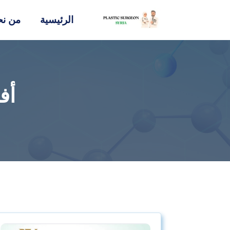
الرئيسية
من نح
أف