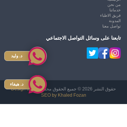
من نحن
خدماتنا
فريق الاطباء
المدونة
تواصل معنا
تابعنا على وسائل التواصل الاجتماعي
د. وليد
د. هيفاء
حقوق النشر 2026 © جميع الحقوق محفوظة
Design and
SEO by Khaled Fozan
زراعة شعر في الاردن
دكتور قص معدة في الاردن
اشهر دكتور تجميل انف في الاردن
افضل دكتور تجميل في الأردن