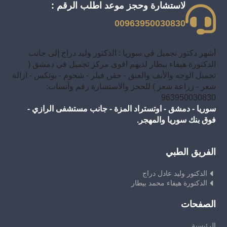
لاستشارة وحجز موعد اطلب الرقم :
00963950030830
أشهر دكتور تجميل في سوريا : الدكتور وليد دراج إلى جانب
الدكتورة هيفاء بيطار لديهم اقوى مركز تجميل في دمشق (
تجميل الوجه والأنف والعنق - حقن فيلر - شحوم - بوتكس - ازالة
شعر - زراعة شعر ) للحجز والاستشارة رقم وآتساب:
963950030830
سوريا - دمشق - اوتستراد المزة - جانب مستشفى الرازي -
فوق بنك سوريا والمهجر.
الفريق الطبي
الدكتور وليد عادل دراج
الدكتورة هيفاء محمد بيطار
الصفحات
الرئيسية