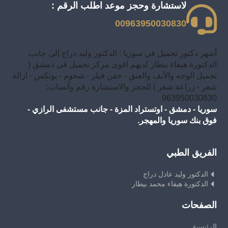
لاستشارة وحجز موعد اطلب الرقم :
00963950030830
أشهر دكتور تجميل في سوريا : الدكتور وليد دراج إلى جانب
الدكتورة هيفاء بيطار لديهم اقوى مركز تجميل في دمشق (
تجميل الوجه والأنف والعنق - حقن فيلر - شحوم - بوتكس - ازالة
شعر - زراعة شعر ) للحجز والاستشارة رقم وآتساب:
963950030830
سوريا - دمشق - اوتستراد المزة - جانب مستشفى الرازي -
فوق بنك سوريا والمهجر.
الفريق الطبي
الدكتور وليد عادل دراج
الدكتورة هيفاء محمد بيطار
الصفحات
الرئيسية