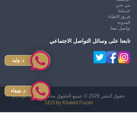
من نحن
خدماتنا
فريق الاطباء
المدونة
تواصل معنا
تابعنا على وسائل التواصل الاجتماعي
د. وليد
د. هيفاء
حقوق النشر 2026 © جميع الحقوق محفوظة
Design and
SEO by Khaled Fozan
زراعة شعر في الاردن
دكتور قص معدة في الاردن
اشهر دكتور تجميل انف في الاردن
افضل دكتور تجميل في الأردن