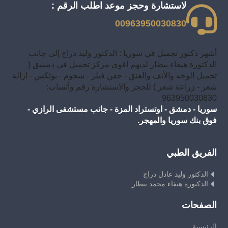
لاستشارة وحجز موعد اطلب الرقم :
00963950030830
أشهر دكتور تجميل في سوريا : الدكتور وليد دراج إلى جانب
الدكتورة هيفاء بيطار لديهم اقوى مركز تجميل في دمشق (
تجميل الوجه والأنف والعنق - حقن فيلر - شحوم - بوتكس - ازالة
شعر - زراعة شعر ) للحجز والاستشارة رقم وآتساب:
963950030830
سوريا - دمشق - اوتستراد المزة - جانب مستشفى الرازي -
فوق بنك سوريا والمهجر.
الفريق الطبي
الدكتور وليد عادل دراج
الدكتورة هيفاء محمد بيطار
الصفحات
الرئيسية