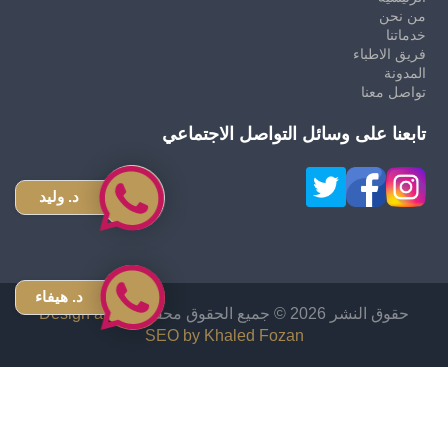
من نحن
خدماتنا
فريق الاطباء
المدونة
تواصل معنا
تابعنا على وسائل التواصل الاجتماعي
د. وليد
د. هيفاء
حقوق النشر 2026 © جميع الحقوق محفوظة
Design and
SEO by Khaled Fozan
زراعة شعر في الاردن
دكتور قص معدة في الاردن
اشهر دكتور تجميل انف في الاردن
افضل دكتور تجميل في الأردن