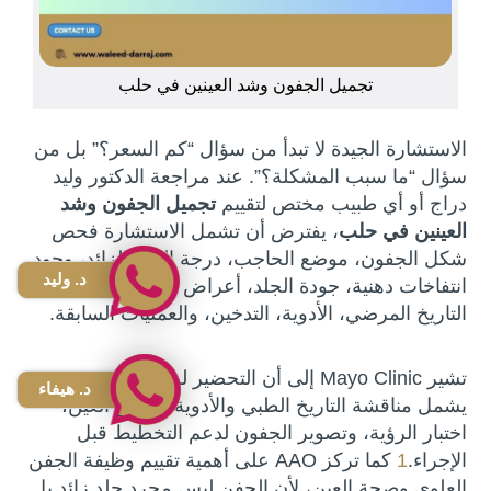
تجميل الجفون وشد العينين في حلب
الاستشارة الجيدة لا تبدأ من سؤال “كم السعر؟” بل من
سؤال “ما سبب المشكلة؟”. عند مراجعة الدكتور وليد
دراج أو أي طبيب مختص لتقييم
تجميل الجفون وشد
العينين في حلب
، يفترض أن تشمل الاستشارة فحص
شكل الجفون، موضع الحاجب، درجة الجلد الزائد، وجود
د. وليد
انتفاخات دهنية، جودة الجلد، أعراض جفاف العين،
التاريخ المرضي، الأدوية، التدخين، والعمليات السابقة.
تشير Mayo Clinic إلى أن التحضير لرأب الجفن قد
د. هيفاء
يشمل مناقشة التاريخ الطبي والأدوية، فحص العين،
اختبار الرؤية، وتصوير الجفون لدعم التخطيط قبل
الإجراء.
1
كما تركز AAO على أهمية تقييم وظيفة الجفن
العلوي وصحة العين، لأن الجفن ليس مجرد جلد زائد بل