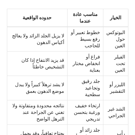
مناسب عادة
الخيار
حدوده الواقعية
عندما
البوتوكس
خطوط تعبير أو
لا يزيل الجلد الزائد ولا يعالج
حول
رفع بسيط
أكياس الدهون
العين
للحاجب
الفيلر
فراغ أو
قد يزيد الانتفاخ إذا كان
تحت
انخفاض مختار
التشخيص خاطئاً
العين
بعناية
جلد رقيق
الليزر أو
لا يشد ترهلاً كبيراً ولا يبدل
وتجاعيد
التقشير
موضع الدهون بعمق
سطحية
ارتخاء خفيف
نتائجه محدودة ومتفاوتة ولا
الشد غير
ورغبة بتحسن
تغني عن الجراحة عند
الجراحي
تدريجي
الترهل الواضح
جلد زائد أو
رأب
يحتاج تعافياً، وقد يحمل