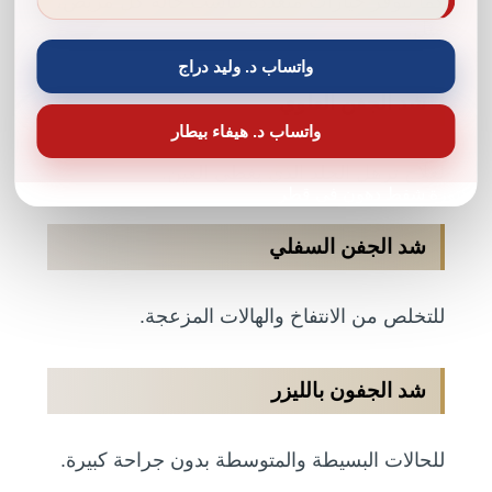
كما تتوفر خيارات متعددة تناسب حالة كل مريض،
مثل:
واتساب د. وليد دراج
شد الجفن العلوي
واتساب د. هيفاء بيطار
لعلاج ترهل الجلد الذي يغطي العين.
دكتورة شفط دهون في قطر
شد الجفن السفلي
للتخلص من الانتفاخ والهالات المزعجة.
شد الجفون بالليزر
للحالات البسيطة والمتوسطة بدون جراحة كبيرة.