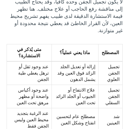
لا يكون تجميل الجفن وحده كافياً، وقد يحتاج الطبيب
إلى مناقشة رفع الحاجب أو علاج مختلف. هنا تظهر
قيمة الاستشارة الدقيقة لدى طبيب يفهم تشريح محيط
العين، لأن القرار الخاطئ قد يعطي نتيجة محدودة أو
غير متوازنة.
متى يُذكر في
المصطلح
ماذا يعني عملياً؟
الاستشارة؟
تجميل
إزالة أو تعديل الجلد
عند وجود ثقل أو
الجفن
الزائد فوق العين وقد
ترهل يغطي طية
العلوي
يشمل الدهون
الجفن
تجميل
علاج الانتفاخ أو
عند وجود أكياس
الجفن
الجيوب أو الجلد الزائد
واضحة أو مظهر
السفلي
تحت العين
مرهق تحت العين
عند الرغبة بتجديد
شد
مصطلح عام لتحسين
محيط العين وليس
العينين
انفتاح وشكل العين
الجفن فقط