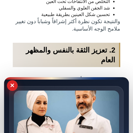
التخلص من الانتفاخات تحت العين
شد الجفن العلوي والسفلي
تحسين شكل العينين بطريقة طبيعية
والنتيجة تكون نظرة أكثر إشراقاً وشباباً دون تغيير
ملامح الوجه الأساسية.
2. تعزيز الثقة بالنفس والمظهر
العام
يعاني الكثير من الأشخاص من الإحراج بسبب
×
ترهل الجفون أو التعب الدائم الظاهر حول العينين،
حتى مع النوم الكافي أو استخدام مستحضرات
التجميل.
بعد إجراء تجميل الجفون، يلاحظ معظم المرضى:
تحسناً واضحاً في مظهر الوجه
زيادة الثقة بالنفس