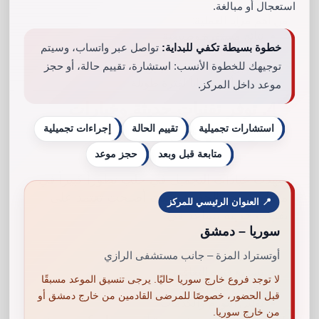
استعجال أو مبالغة.
من أهم مزايا العملية:
نتائج مستقرة وطبيعية
خطوة بسيطة تكفي للبداية:
تواصل عبر واتساب، وسيتم
تقليل الحاجة للمكياج الثقيل
توجيهك للخطوة الأنسب: استشارة، تقييم حالة، أو حجز
تحسين دائم لشكل العينين
مظهر أكثر شباباً لفترة طويلة
موعد داخل المركز.
4. توفر تقنيات حديثة وخيارات
متنوعة في حلب
استشارات تجميلية
تقييم الحالة
إجراءات تجميلية
متابعة قبل وبعد
حجز موعد
شهدت عيادات التجميل في حلب تطوراً كبيراً في
مجال جراحة الجفون، حيث أصبحت تعتمد على
📍 العنوان الرئيسي للمركز
تقنيات حديثة تساعد في:
سوريا – دمشق
أوتستراد المزة – جانب مستشفى الرازي
تقليل الندبات
تسريع فترة التعافي
لا توجد فروع خارج سوريا حاليًا. يرجى تنسيق الموعد مسبقًا
تحسين دقة النتائج
قبل الحضور، خصوصًا للمرضى القادمين من خارج دمشق أو
تقليل التورم والكدمات
من خارج سوريا.