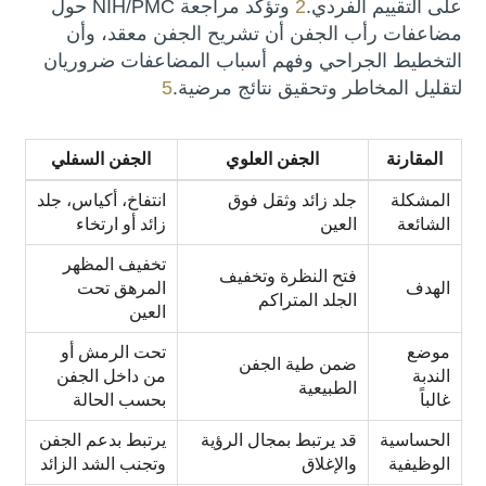
على التقييم الفردي.
2
وتؤكد مراجعة NIH/PMC حول
مضاعفات رأب الجفن أن تشريح الجفن معقد، وأن
التخطيط الجراحي وفهم أسباب المضاعفات ضروريان
لتقليل المخاطر وتحقيق نتائج مرضية.
5
المقارنة
الجفن العلوي
الجفن السفلي
المشكلة
جلد زائد وثقل فوق
انتفاخ، أكياس، جلد
الشائعة
العين
زائد أو ارتخاء
تخفيف المظهر
فتح النظرة وتخفيف
الهدف
المرهق تحت
الجلد المتراكم
العين
موضع
تحت الرمش أو
ضمن طية الجفن
الندبة
من داخل الجفن
الطبيعية
غالباً
بحسب الحالة
الحساسية
قد يرتبط بمجال الرؤية
يرتبط بدعم الجفن
الوظيفية
والإغلاق
وتجنب الشد الزائد