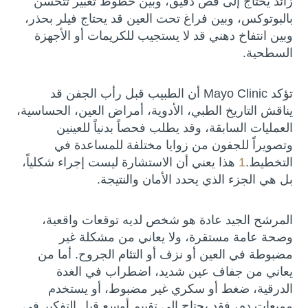
زائد يحتاج إلى قص دقيق، وبين خطوط تعبير تتحسن
بالبوتوكس، وبين فراغ تحت العين قد يحتاج فيلر بحذر،
وبين انتفاخ دهني قد لا يستجيب للكريمات أو الأجهزة
السطحية.
تؤكد Mayo Clinic أن الطبيب قبل رأب الجفن قد
يناقش التاريخ الطبي، الأدوية، أمراض العين، الحساسية،
العمليات السابقة، وقد يطلب فحصاً بدنياً للعينين
وتصويراً للجفون من زوايا مختلفة للمساعدة في
التخطيط.
1
هذا يعني أن الاستشارة ليست إجراء شكلياً،
بل هي الجزء الذي يحدد الأمان والنتيجة.
المرشح الجيد عادة هو شخص لديه توقعات واقعية،
وصحة عامة مستقرة، ولا يعاني من مشكلة غير
مضبوطة في العين أو نزف أو التئام الجروح. أما من
يعاني من جفاف عين شديد، اضطراب في الغدة
الدرقية، ضغط أو سكري غير مضبوط، أو يستخدم
مميعات دم، فقد يحتاج إلى تقييم أوسع قبل التفكير في