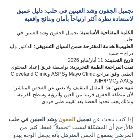
تجميل الجفون وشد العينين في حلب: دليل عميق
لاستعادة نظرة أكثر ارتياحاً بأمان ونتائج واقعية
الكلمة المفتاحية الأساسية:
تجميل الجفون وشد العينين في
حلب
الطبيب/الخدمة المقترحة ضمن السياق التسويقي:
الدكتور وليد
دراج – حلب
تاريخ التحديث:
11 أيار/مايو 2026
تمت المراجعة الطبية التحريرية:
بواسطة فريق إعداد المحتوى
الطبي وفق مراجع Mayo Clinic وASPS وCleveland Clinic
وAAO وNIH/PMC.
تنبيه طبي:
هذا المقال للتثقيف ولا يغني عن الفحص المباشر؛
لأن منطقة الجفون قريبة من العين والرؤية وسطح القرنية،
ولذلك يجب تحديد الخطة بعد تقييم طبي فردي.
إذا كنت تبحث عن
تجميل
الجفون
وشد العينين في حلب
فالأرجح أن المشكلة ليست “تجميلاً” فقط. كثير من
المرضى يصفون الجفن المترهل بأنه يجعل الوجه يبدو