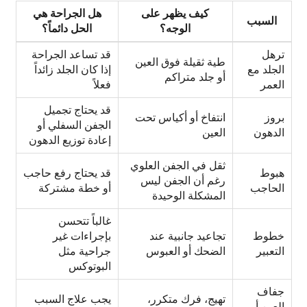
كيف يظهر على
هل الجراحة هي
السبب
الوجه؟
الحل دائماً؟
ترهل
قد تساعد الجراحة
طية ثقيلة فوق العين
الجلد مع
إذا كان الجلد زائداً
أو جلد متراكم
العمر
فعلاً
قد يحتاج تجميل
بروز
انتفاخ أو أكياس تحت
الجفن السفلي أو
الدهون
العين
إعادة توزيع الدهون
ثقل في الجفن العلوي
هبوط
قد يحتاج رفع حاجب
رغم أن الجفن ليس
الحاجب
أو خطة مشتركة
المشكلة الوحيدة
غالباً تتحسن
خطوط
تجاعيد جانبية عند
بإجراءات غير
التعبير
الضحك أو العبوس
جراحية مثل
البوتوكس
جفاف
تهيج، فرك متكرر،
يجب علاج السبب
العين أو