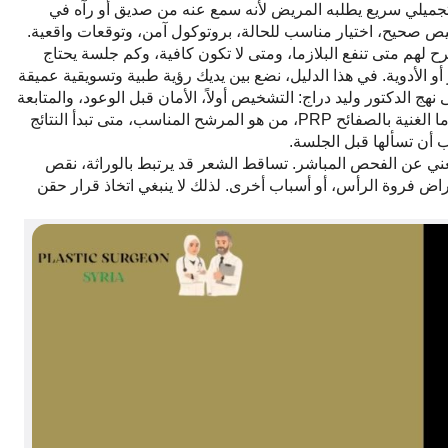
تجميلي سريع يطلبه المريض لأنه سمع عنه من صديق أو رآه في
يص صحيح، اختيار مناسب للحالة، بروتوكول آمن، وتوقعات واقعية.
هم متى تنفع البلازما، ومتى لا تكون كافية، وكم جلسة يحتاج
و الأدوية. في هذا الدليل، نضع بين يديك رؤية طبية وتسويقية عميقة
نهج الدكتور وليد دراج: التشخيص أولاً، الأمان قبل الوعود، والمتابعة
قبل الحكم على النتيجة. سنشرح كيف تعمل البلازما الغنية بالصفائح PRP، من هو المرشح المناسب، متى تبدأ النتائج
جب أن تسألها قبل الجلسة.
غني عن الفحص المباشر. تساقط الشعر قد يرتبط بالوراثة، نقص
أمراض فروة الرأس، أو أسباب أخرى. لذلك لا ينبغي اتخاذ قرار حقن