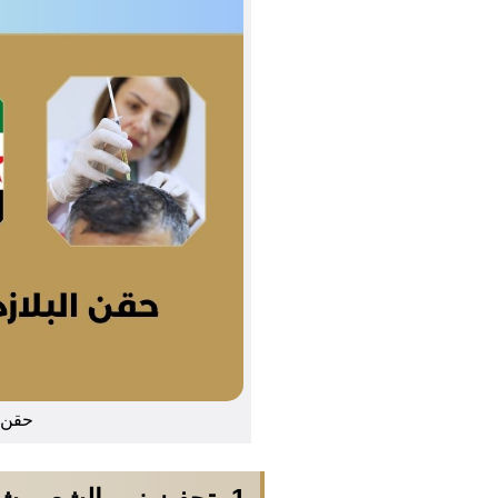
حقن ا