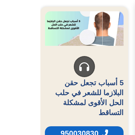
5 أسباب تجعل حقن
البلازما للشعر في حلب
الحل الأقوى لمشكلة
التساقط
950030830