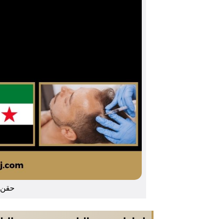
حقن ا