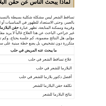
لماذا يبحث الناس عن حقن الب
تساقط الشعر ليس مشكلة شكلية بسيطة بالنسبة لل
بالعمر، وحتى الاستعداد للظهور في المناسبات أ
وقريبة وممكنة المتابعة، تظهر عبارة
حقن البلازم
غير جراحي. الباحث عن هذا العلاج غالباً لا يريد م
مؤلم، هل النتائج مضمونة، كم جلسة يحتاج، وكم تب
د. وليد دراج ود. ه
متكررة دون تشخيص، بل يضع خطة مبنية على سب
مركز الدراج التجم
ما يبحث عنه المريض في حلب
علاج تساقط الشعر في حلب
البلازما للشعر في حلب
أفضل دكتور بلازما للشعر في حلب
تكلفة حقن البلازما للشعر
نتائج البلازما للشعر
دكتورة شفط دهون في قطر