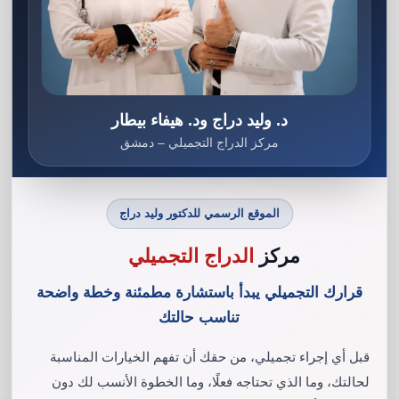
وتجدر الإشارة إلى أن عند زيارة
مراكز تجميل ليزر في
دمشق
يمكن للعملاء الاستمتاع بخدمات مخصصة تناسب
احتياجاتهم المحددة. يعمل فريق المتخصصين في المركز
على تقديم النصائح اللازمة للعملاء للحفاظ على جمالهم
د. وليد دراج ود. هيفاء بيطار
وثقتهم بأنفسهم.
مركز الدراج التجميلي – دمشق
الموقع الرسمي للدكتور وليد دراج
باختصار يعتبر
مركز تجميل في سوريا
وجهة رائعة لأولئك
مركز
الدراج التجميلي
الذين يبحثون عن الجمال والتألق الدائم. جدير بالذكر أن
مركز الدكتور وليد دراج للتجميل من أهم
مراكز تجميل
قرارك التجميلي يبدأ باستشارة مطمئنة وخطة واضحة
في دمشق المزة
. كما يقدم المركز العديد من الخدمات
تناسب حالتك
نذكر منها ما يلي:
قبل أي إجراء تجميلي، من حقك أن تفهم الخيارات المناسبة
لحالتك، وما الذي تحتاجه فعلًا، وما الخطوة الأنسب لك دون