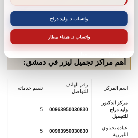
واتساب د. وليد دراج
“اطلع على:
مراكز التجميل والليزر في دمشق
”
واتساب د. هيفاء بيطار
دكتورة شفط دهون في قطر
أهم مراكز تجميل ليزر في دمشق:
رقم الهاتف
اسم المركز
تقييم خدماته
للتواصل
مركز الدكتور
وليد دراج
00963950030830
5
للتجميل
عيادة يحياوي
5
00963950030830
الليزرية