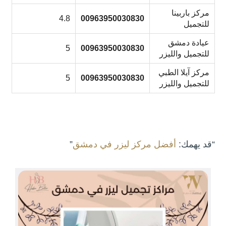
مركز باربينا
4.8
00963950030830
للتجميل
عيادة دمشق
5
00963950030830
للتجميل والليزر
مركز آيلا الطبي
5
00963950030830
للتجميل والليزر
“قد يهمك:
أفضل مركز ليزر في دمشق
”