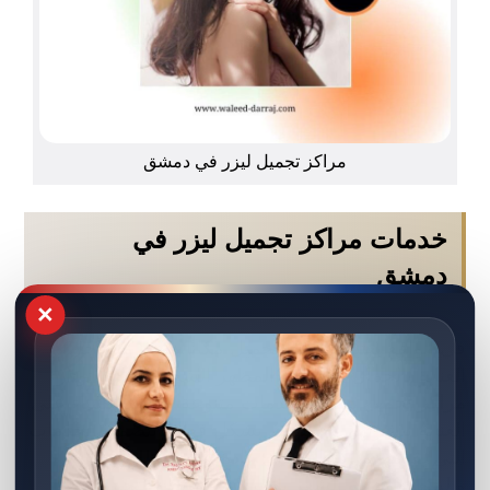
مراكز تجميل ليزر في دمشق
خدمات مراكز تجميل ليزر في
دمشق
×
في الواقع يعتبر مركز التجميل مكانًا مهتمًا من أجل
العناية بالجمال وتحسين المظهر الشخصي. كما توفر
مراكز تجميل دمشق
خدمات متنوعة تساعد النساء على
العناية ببشرتهم وجسمهم بشكل فعال. تتضمن الخدمات
التي يقدمها مركز التجميل عادة علاجات للبشرة
والشعر، وإزالة الشعر بالليزر، وعمليات التجميل.