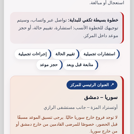
استعجال أو مبالغة.
تجميل الأنف.
نحت البطن والخصر.
خطوة بسيطة تكفي للبداية:
تواصل عبر واتساب، وسيتم
شد العضدين.
توجيهك للخطوة الأنسب: استشارة، تقييم حالة، أو حجز
نحت الفخذين والساقين.
موعد داخل المركز.
شد الفخذين.
شد الوجه والرقبة.
تجميل الأذن.
استشارات تجميلية
تقييم الحالة
إجراءات تجميلية
شد الجفون.
تقصير الشفاه.
متابعة قبل وبعد
حجز موعد
تجميل الذقن.
نحت العضدين.
شد البطن والخواصر.
📍 العنوان الرئيسي للمركز
تجميل الثدي.
سوريا – دمشق
العمليات التجميلية الخاصة بالرجال.
حقن الشحوم.
أوتستراد المزة – جانب مستشفى الرازي
تجميل المناطق الحميمية.
تجميل المؤخرة.
لا توجد فروع خارج سوريا حاليًا. يرجى تنسيق الموعد مسبقًا
تجميل الوجه.
قبل الحضور، خصوصًا للمرضى القادمين من خارج دمشق أو
حقن البوتوكس والفيلر.
من خارج سوريا.