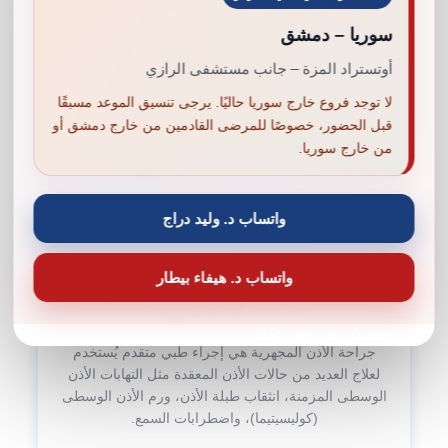
سوريا – دمشق
أوتستراد المزة – جانب مستشفى الرازي
لا توجد فروع خارج سوريا حاليًا. يرجى تنسيق الموعد مسبقًا
قبل الحضور، خصوصًا للمرضى القادمين من خارج دمشق أو
من خارج سوريا.
واتساب د. وليد دراج
واتساب د. هيفاء بيطار
جراحة أذن مجهرية
دكتورة شفط دهون في قطر
جراحة الأذن المجهرية هي إجراء طبي متقدم يُستخدم
لعلاج العديد من حالات الأذن المعقدة مثل التهابات الأذن
الوسطى المزمنة، انثقاب طبلة الأذن، ورم الأذن الوسطى
(كوليسيتيما)، واضطرابات السمع.