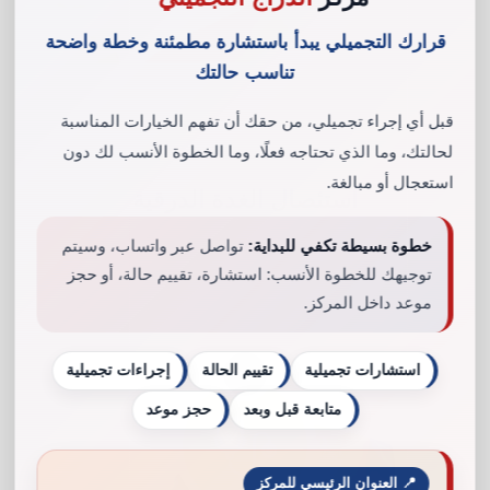
قرارك التجميلي يبدأ باستشارة مطمئنة وخطة واضحة
تناسب حالتك
قبل أي إجراء تجميلي، من حقك أن تفهم الخيارات المناسبة
لحالتك، وما الذي تحتاجه فعلًا، وما الخطوة الأنسب لك دون
استعجال أو مبالغة.
استئصال الغدة الدرقية
خطوة بسيطة تكفي للبداية:
تواصل عبر واتساب، وسيتم
استئصال الغدة الدرقية هو إجراء جراحي يُستخدم لإزالة
جزء من الغدة الدرقية أو كلها. الغدة الدرقية هي غدة تقع
توجيهك للخطوة الأنسب: استشارة، تقييم حالة، أو حجز
في الرقبة وتفرز هرمونات تتحكم في العديد من وظائف
موعد داخل المركز.
الجسم.
استشارات تجميلية
تقييم الحالة
إجراءات تجميلية
متابعة قبل وبعد
حجز موعد
📍 العنوان الرئيسي للمركز