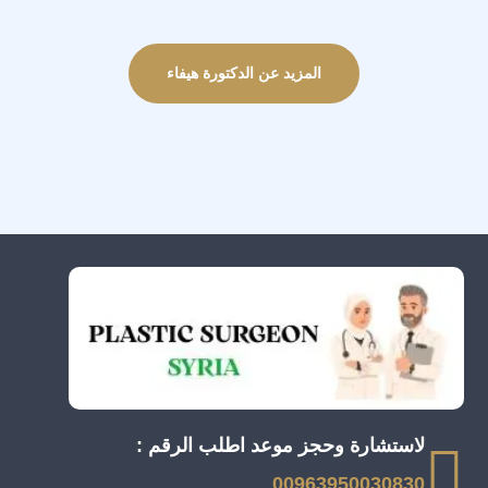
المزيد عن الدكتورة هيفاء
لاستشارة وحجز موعد اطلب الرقم :
00963950030830