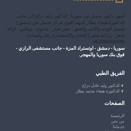
أشهر دكتور تجميل في سوريا : الدكتور وليد دراج إلى جانب
الدكتورة هيفاء بيطار لديهم اقوى مركز تجميل في دمشق (
تجميل الوجه والأنف والعنق - حقن فيلر - شحوم - بوتكس - ازالة
شعر - زراعة شعر ) للحجز والاستشارة رقم وآتساب:
963950030830
سوريا - دمشق - اوتستراد المزة - جانب مستشفى الرازي -
فوق بنك سوريا والمهجر.
الفريق الطبي
الدكتور وليد عادل دراج
الدكتورة هيفاء محمد بيطار
الصفحات
الرئيسية
من نحن
خدماتنا