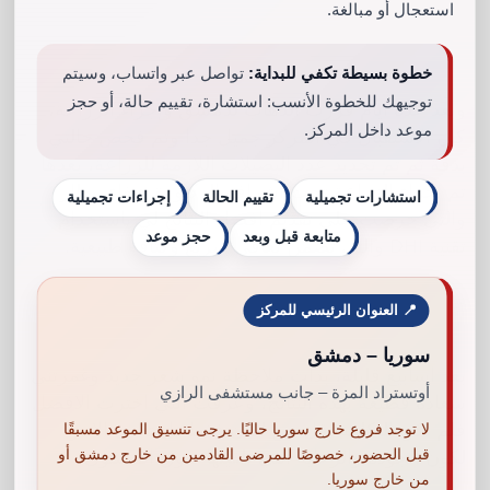
استعجال أو مبالغة.
خطوة بسيطة تكفي للبداية:
تواصل عبر واتساب، وسيتم
توجيهك للخطوة الأنسب: استشارة، تقييم حالة، أو حجز
وبعد عدة ايام قررت الذهاب لدمشق وإجراء الزراعة،
موعد داخل المركز.
كان الاستقبال في المركز جميل جدا وتم فحص حالتي
بدقة ثم تم تحديد عدد البصيلات اللازمة للزراعة، بعدها
تم اجراء الزراعة تحت اشراف الدكتورة هيفاء بيطار
استشارات تجميلية
تقييم الحالة
إجراءات تجميلية
والتي حرصت على تقديم افضل النتائج لي باستخدام
متابعة قبل وبعد
حجز موعد
تقنية DHI والتي تضمن تعافي سريع وكثافة طبيعية.
📍 العنوان الرئيسي للمركز
سوريا – دمشق
بعد اسابيع قليلة، بدأت ملاحظة نمو شعر جديد وغمرتني
أوتستراد المزة – جانب مستشفى الرازي
سعادة فظيعة بهذه النتائج، وعرفت انني اخترت الافضل
فلم تكن التكلفة اقل من لبنان فقط بل تعدى الامر
لا توجد فروع خارج سوريا حاليًا. يرجى تنسيق الموعد مسبقًا
قبل الحضور، خصوصًا للمرضى القادمين من خارج دمشق أو
لكون الجودة والرعاية التي تلقيتها تفوق المستوى.
من خارج سوريا.