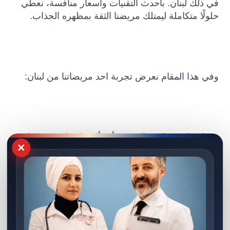
في ذلك لبنان. بأحدث التقنيات وأسعار منافسة، نعطي
حلولًا متكاملة ليمتلك مريضنا الثقة بمظهره الجذاب.
وفي هذا المقام نعرض تجربة احد مريضاتنا من لبنان:
بعد ان بلغت عامي ال32، بدأت ألاحظ تراجع في كثافة
×
شعري وهذا مااثر على ثقتي بنفسي بشكل كبير خاصة
وانني مازلت صغيرة بالعمر، بدأت ابحث عن حلول من
خلطات وزيوت وشامبوهات ومنتجات وغيرها دون
جدوى، فقررت اللجوء لزراعة الشعر، لكن المشكلة
كانت ان كلفتها في لبنان عالية جدا ولا استطيع تحملها.