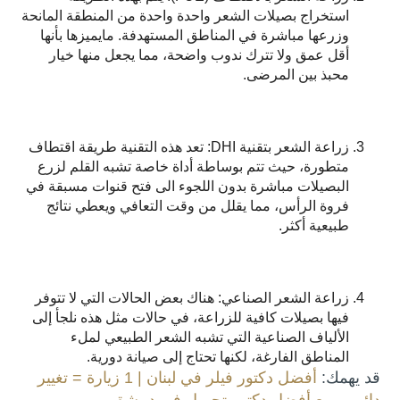
استخراج بصيلات الشعر واحدة واحدة من المنطقة المانحة
وزرعها مباشرة في المناطق المستهدفة. مايميزها بأنها
أقل عمق ولا تترك ندوب واضحة، مما يجعل منها خيار
محبذ بين المرضى.
زراعة الشعر بتقنية DHI: تعد هذه التقنية طريقة اقتطاف
متطورة، حيث تتم بوساطة أداة خاصة تشبه القلم لزرع
البصيلات مباشرة بدون اللجوء الى فتح قنوات مسبقة في
فروة الرأس، مما يقلل من وقت التعافي ويعطي نتائج
طبيعية أكثر.
زراعة الشعر الصناعي: هناك بعض الحالات التي لا تتوفر
فيها بصيلات كافية للزراعة، في حالات مثل هذه نلجأ إلى
الألياف الصناعية التي تشبه الشعر الطبيعي لملء
المناطق الفارغة، لكنها تحتاج إلى صيانة دورية.
قد يهمك:
أفضل دكتور فيلر في لبنان | 1 زيارة = تغيير
دائم… مع أفضل دكتور تجميل في دمشق