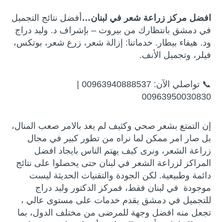
افضل مركز زراعة شعر في لبنان…
أفضل نتائج التجميل
في دمشق بانتظارك من بيروت – بإشراف د. وليد دراج
ود. هيفاء بيطار. خدماتنا: إزالة شعر، زرع شعر، بوتكس،
فيلر، وتجميل الأنف.
📞 تواصلي الآن: 00963940888537 |
00963950030830
إن التمتع بشعر صحي وكثيف لم يعد بالامر صعب المنال،
بل صار امر ممكن لما نراه من تطور كبير في مجال
زراعة الشعر، ونرى كيف يهتم الناس بايجاد افضل
المراكز لزراعة الشعر في لبنان حتى يحصلوا على نتائج
دائمة وطبيعية. لكن الجودة والتقنيات الحديثة ليست
موجودة في لبنان فقط، فمركز الدكتور وليد دراج
للتجميل في دمشق يقدم خدمات على مستوى عالي ،
تجعل منه افضل وجهة للمرضى من مختلف الدول، بما