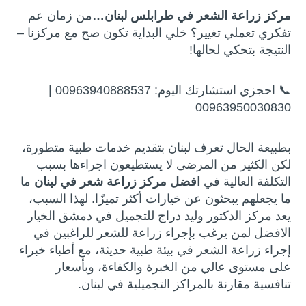
مركز زراعة الشعر في طرابلس لبنان…
من زمان عم
تفكري تعملي تغيير؟ خلي البداية تكون صح مع مركزنا –
النتيجة بتحكي لحالها!
📞 احجزي استشارتك اليوم: 00963940888537 |
00963950030830
بطبيعة الحال تعرف لبنان بتقديم خدمات طبية متطورة،
لكن الكثير من المرضى لا يستطيعون اجراءها بسبب
التكلفة العالية في
افضل مركز زراعة شعر في لبنان
ما
ما يجعلهم يبحثون عن خيارات أكثر تميزًا. لهذا السبب،
يعد مركز الدكتور وليد دراج للتجميل في دمشق الخيار
الافضل لمن يرغب بإجراء زراعة للشعر للراغبين في
إجراء زراعة الشعر في بيئة طبية حديثة، مع أطباء خبراء
على مستوى عالي من الخبرة والكفاءة، وبأسعار
تنافسية مقارنة بالمراكز التجميلية في لبنان.