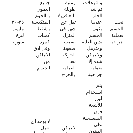
والترهلات
زمنية
جميع
ثم شد
طويلة
الدهون
الجلد
للتعافي لا
واللحوم
نحت
عندما
تقل عن
المتكدسة
٢٥-٣٠
الجسم
يكون
شهر في
وشفط
مليون
بعملية
الجسم
المنزل
كميات
ليرة
جراحية
بدين للغاية
بسبب
كبيرة
سورية
ومترهل
صعوبة
وفي أدق
ولا يمكن
الحركة
الأماكن
شده إلا
بعد
من
بعملية
العملية
الجسم
جراحية
والجرح
يتم
استخدام
ليزر
للأشعة
فوق
البنفسجية
لا يوجد أي
على
لا يمكن
عمل
الدهون