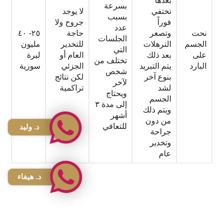
بعدها
بسرعة
تختفي
لا يوجد
بسبب
فوراً
جروح ولا
عدد
نحت
وتصغر
حاجة
٢٥- ٤٠
الجلسات
الجسم
الترهلات
للتخدير
مليون
التي
على
بعد ذلك
العام أو
ليرة
تختلف من
البارد
يتم التبريد
الجزئي
سورية
شخص
بنوع آخر
لكن نتائج
لآخر
لشد
تراكمية
ويحتاج
الجسم
إلى مدة ٣
ويتم ذلك
أشهر
من دون
للتعافي
د. وليد
جراحة
وتخدير
عام
د. هيفاء