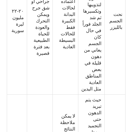
اعتماده
جراحي أو
لتذويبها
لحالات
شق جرح
وتكسيرها
٢٠-٢٢
نحت
البدانة
ويمكن
ثم شد
مليون
الجسم
الكبيرة
التحرك
الجلد فوراً
ليرة
بالليزر
فقط
والعودة
في حال
سورية
للحالات
للحياة
كان
البسيطة
الطبيعية
الجسم
العادية
بعد فترة
يعاني من
قصيرة
دهون
قليلة في
بعض
المناطق
العادية
مثل اليدين
حيث يتم
تبريد
الدهون
لا يمكن
حتى
ملاحظة
التجميد
النتائج