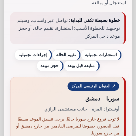
استعجال أو مبالغة.
خطوة بسيطة تكفي للبداية:
تواصل عبر واتساب، وسيتم
وأنت لا تهملي صحتك وكوني مثل السيدة ندى وقرري
توجيهك للخطوة الأنسب: استشارة، تقييم حالة، أو حجز
أن تغيري حياتك للأفضل حياة صحية قوة وجمال مع
موعد داخل المركز.
افضل دكتور نحت الجسم في لبنان
!
استشارات تجميلية
تقييم الحالة
إجراءات تجميلية
متابعة قبل وبعد
حجز موعد
التميّز يبدأ من هنا – من بيروت إلى مركزنا في دمشق،
نخدم جمالك بكل احتراف. للحجز والاستشارات: د.
📍 العنوان الرئيسي للمركز
هيفاء: 00963940888537 | د. وليد: 00963950030830
سوريا – دمشق
أوتستراد المزة – جانب مستشفى الرازي
لا توجد فروع خارج سوريا حاليًا. يرجى تنسيق الموعد مسبقًا
قبل الحضور، خصوصًا للمرضى القادمين من خارج دمشق أو
عناوين مهمة عن نحت الجسم:
من خارج سوريا.