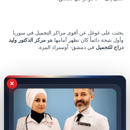
بحثت على غوغل عن أقوى مراكز التجميل في سوريا
وأول نتيجة دائماً كان تظهر أمامها هو
مركز الدكتور وليد
دراج للتجميل
في دمشق- أوستراد المزة.
تواصلت مع المركز واستفسرت عن الخدمات وأسعارها
×
التي وجدتها مميزة للغاية تختلف عن أسعار اللبنان من
سماء للأرض.