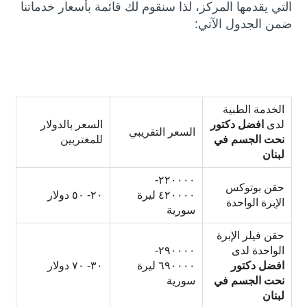
التي يقدمها المركز، لذا سنقوم لك قائمة بأسعار خدماتنا
ضمن الجدول الآتي:
الخدمة الطبية
لدى
افضل دكتور
السعر بالدولار
السعر التقريبي
نحت الجسم في
للمغتربين
لبنان
٢٢٠٠٠٠-
حقن بوتوكس
٤٢٠٠٠٠ ليرة
٢٠- ٥٠ دولار
الإبرة الواحدة
سورية
حقن فيلر الإبرة
الواحدة لدى
٢٩٠٠٠٠-
افضل دكتور
٦٩٠٠٠٠ ليرة
٣٠- ٧٠ دولار
نحت الجسم في
سورية
لبنان