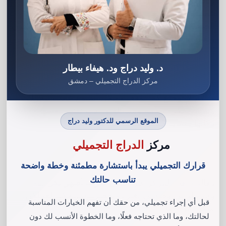
وبالفعل سافرت عند أقاربها في سوريا وحددت موعد
عمليتها بعد مناقشة طبية بين الفريق الطبي لحالتها
الصحية وفي يوم ١٢/١/٢٠٢٥ أجرت عملية شفط الدهون
وتغيرت حياتها ١٨٠ درجة بعد تلك اللحظة.
د. وليد دراج ود. هيفاء بيطار
مركز الدراج التجميلي – دمشق
لا آلام لا أوجاع كما توقعت خلال أسبوع عادت تتحرك
وتمشي بكل سلامة وبساطة وزادت ثقتها بنفسها ١٠٠%
الموقع الرسمي للدكتور وليد دراج
وكأنها إنسانة جديدة ولدت من جديد.
مركز
الدراج التجميلي
قرارك التجميلي يبدأ باستشارة مطمئنة وخطة واضحة
تناسب حالتك
وقالت: هذا المركز غير حياتي صرت أضهر بكل ثقة
وحب لذاتي وصحتي تغيرت بفضل احترافكن لعملكن،
قبل أي إجراء تجميلي، من حقك أن تفهم الخيارات المناسبة
شكرا من القلب.
لحالتك، وما الذي تحتاجه فعلًا، وما الخطوة الأنسب لك دون