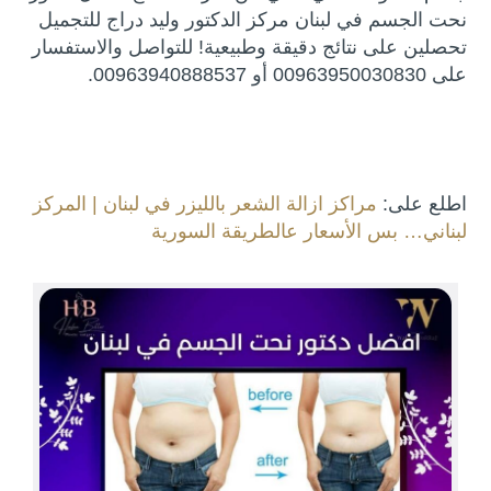
نحت الجسم في لبنان مركز الدكتور وليد دراج للتجميل
تحصلين على نتائج دقيقة وطبيعية! للتواصل والاستفسار
على 00963950030830 أو 00963940888537.
اطلع على:
مراكز ازالة الشعر بالليزر في لبنان | المركز
لبناني… بس الأسعار عالطريقة السورية