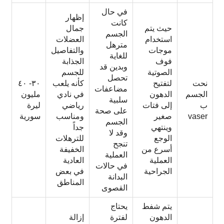
في حال
إظهار
كانت
حيث يتم
جمال
الجسم
استخدام
العضلات
مترهل
موجات
والتفاصيل
للغاية
فوف
الجذابة
وبدين قد
الصوتية
للجسم
تحصل
نحت
لتفتيح
كأنه يلعب
٣٠- ٤٠
مضاعفات
الجسم
الدهون
في نادي
مليون
سلبية
ب
إلى فتات
رياضي
ليرة
على صحة
vaser
صغير
ومناسب
سورية
الجسم
وينتهي
جداً
وقد لا
الوجع
للترهلات
تنجح
أسرع من
الخفيفة
العملية
العملية
العادية
في حالات
الجراحية
في بعض
البدانة
المناطق
القصوى
يتم شفط
يحتاج
الدهون
لفترة
إزالة