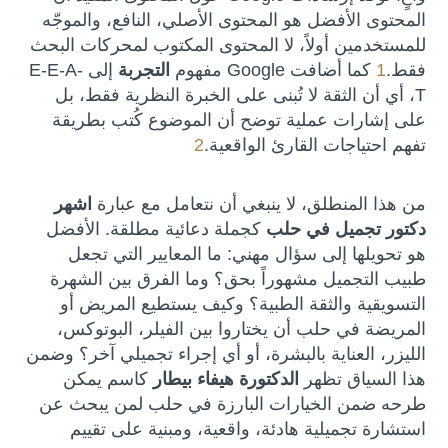
المحتوى الأفضل هو المحتوى الأصلي، النافع، والموجّه
للمستخدمين أولاً، لا المحتوى المكتوب لمحركات البحث
فقط.
1
كما أضافت Google مفهوم
التجربة
إلى E-E-A-
T، أي أن الثقة لا تُبنى على الخبرة النظرية فقط، بل
على إشارات عملية توضح أن الموضوع كُتب بطريقة
تفهم احتياجات القارئ الواقعية.
2
من هذا المنطلق، لا ينبغي أن نتعامل مع عبارة
اشهر
دكتور تجميل في حلب
كجملة دعائية مطلقة. الأفضل
هو تحويلها إلى سؤال مهني: ما المعايير التي تجعل
طبيب التجميل مشهوراً بحق؟ وما الفرق بين الشهرة
التسويقية والثقة الطبية؟ وكيف يستطيع المريض أو
المريضة في حلب أن يختاروا بين الفيلر، البوتوكس،
الليزر، العناية بالبشرة، أو أي إجراء تجميلي آخر؟ وضمن
هذا السياق تظهر
الدكتورة هيفاء بيطار
كاسم يمكن
طرحه ضمن الخيارات البارزة في حلب لمن يبحث عن
استشارة تجميلية هادئة، واقعية، ومبنية على تقييم