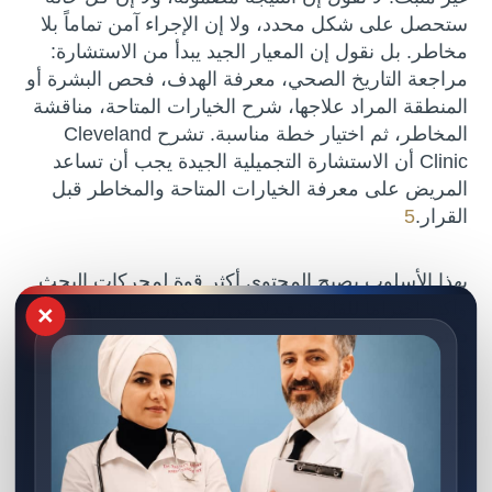
ستحصل على شكل محدد، ولا إن الإجراء آمن تماماً بلا
مخاطر. بل نقول إن المعيار الجيد يبدأ من الاستشارة:
مراجعة التاريخ الصحي، معرفة الهدف، فحص البشرة أو
المنطقة المراد علاجها، شرح الخيارات المتاحة، مناقشة
المخاطر، ثم اختيار خطة مناسبة. تشرح Cleveland
Clinic أن الاستشارة التجميلية الجيدة يجب أن تساعد
المريض على معرفة الخيارات المتاحة والمخاطر قبل
القرار.
5
بهذا الأسلوب يصبح المحتوى أكثر قوة لمحركات البحث
وأكثر احتراماً للقارئ. فبدلاً من أن تكون عبارة
اشهر
×
دكتور تجميل في حلب
مجرد تكرار، تتحول إلى دليل
يشرح للقارئ كيف يفكر. وهذه نقطة مهمة في سيو
2026: المقال الذي يعطي القارئ إطاراً لاتخاذ القرار
غالباً يكون أكثر قيمة من مقال قصير مليء بالعبارات
الدعائية.