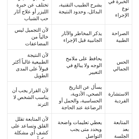
الخبرة في
يشرح الطبيب التقنية،
تختلف عن خبرة
نوع
البدائل، وحدود النتيجة
الليزر أو علاج آثار
الإجراء
حب الشباب
لأن التجميل ليس
الصراحة
يذكر المخاطر والآثار
خالياً من
الطبية
الجانبية قبل الإجراء
المضاعفات
لأن النتيجة
يحافظ على ملامح
الحس
الطبيعية غالباً أكثر
الوجه ولا يبالغ في
الجمالي
قبولاً على المدى
التغيير
الطويل
يسأل عن التاريخ
لأن القرار يجب أن
الاستشارة
الصحي، الأدوية،
يناسب الشخص لا
الفردية
الحساسية، والحمل أو
الترند
الرضاعة عند الحاجة
لأن المتابعة تقلل
المتابعة
يعطي تعليمات واضحة
القلق وتساعد على
بعد
ويحدد متى يجب
كشف أي مشكلة
الجلسة
التواصل