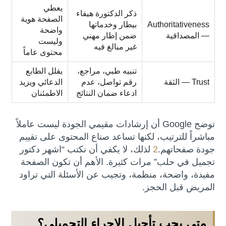
يعطي
ذكر الدكتورة هيفاء
الصفحة هوية
Authoritativeness
بيطار وخدماتها
واضحة
— المصداقية
ضمن إطار مهني
وليست
غير مبالغ فيه
محتوى عاماً
تنبيه طبي، مراجع،
يقلل الطابع
Trust — الثقة
رقم تواصل، عدم
الدعائي ويزيد
ادعاء ضمان النتائج
الاطمئنان
توضح Google أن إرشادات مقيمي الجودة ليست عاملاً
مباشراً للترتيب، لكنها تساعد صناع المحتوى على تقييم
جودة صفحاتهم.
2
لذلك، لا يكفي أن نكتب “اشهر دكتور
تجميل في حلب” مرات كثيرة. الأهم أن تكون الصفحة
مفيدة، واضحة، منظمة، وتجيب عن الأسئلة التي تراود
المريض قبل الحجز.
متى يجب تأجيل الإجراء التجميلي؟