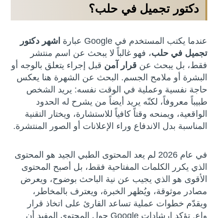
دكتور تجميل في حلب؟
عندما يكتب المستخدم في Google عبارة
اشهر دكتور
تجميل في حلب
، فهو غالباً لا يبحث عن اسم منتشر
فقط، بل يبحث عن
قرار آمن
قبل إجراء يتعلق بالوجه أو
البشرة أو ملامح الجسم. البحث عن الشهرة هنا يعكس
حاجة نفسية وعملية في الوقت نفسه: يريد الشخص
طبيباً معروفاً، لكنّه يريد أيضاً من يشرح له الحدود
الواقعية، ويمنحه وقتاً كافياً للاستشارة، ويختار التقنية
المناسبة بدل الاندفاع وراء الإعلانات أو الصور المنتشرة.
في عام 2026 لم يعد المحتوى الطبي الجيد هو المحتوى
الذي يكرر الكلمات المفتاحية فقط، بل أصبح المحتوى
الأقوى هو الذي يجيب عن نية الباحث بوضوح، ويعرض
مصادر موثوقة، ويُظهر الخبرة، ويعترف بالمخاطر،
ويقدّم خطوات عملية تساعد القارئ على اتخاذ قرار
واعٍ. تؤكد إرشادات Google حول المحتوى المفيد أن