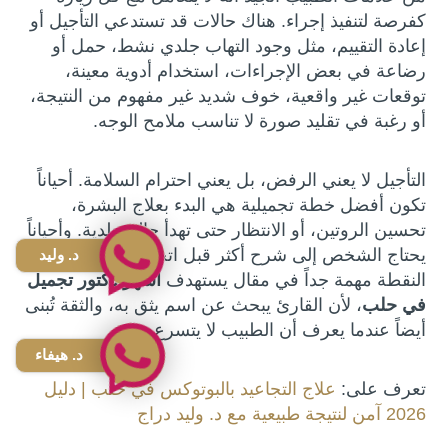
كفرصة لتنفيذ إجراء. هناك حالات قد تستدعي التأجيل أو
إعادة التقييم، مثل وجود التهاب جلدي نشط، حمل أو
رضاعة في بعض الإجراءات، استخدام أدوية معينة،
توقعات غير واقعية، خوف شديد غير مفهوم من النتيجة،
أو رغبة في تقليد صورة لا تناسب ملامح الوجه.
التأجيل لا يعني الرفض، بل يعني احترام السلامة. أحياناً
تكون أفضل خطة تجميلية هي البدء بعلاج البشرة،
تحسين الروتين، أو الانتظار حتى تهدأ حالة جلدية. وأحياناً
يحتاج الشخص إلى شرح أكثر قبل اتخاذ القرار. هذه
د. وليد
النقطة مهمة جداً في مقال يستهدف
اشهر دكتور تجميل
في حلب
، لأن القارئ يبحث عن اسم يثق به، والثقة تُبنى
أيضاً عندما يعرف أن الطبيب لا يتسرع.
د. هيفاء
تعرف على:
علاج التجاعيد بالبوتوكس في حلب | دليل
2026 آمن لنتيجة طبيعية مع د. وليد دراج