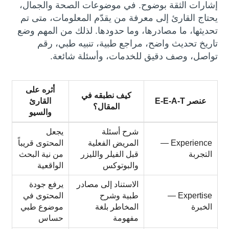
إشارات الثقة بوضوح. في موضوعات الصحة والجمال،
يحتاج القارئ إلى معرفة من يقدّم المعلومات، متى تم
تحديثها، ما مصادرها، وما حدودها. لذلك من المهم وضع
تاريخ تحديث واضح، مراجع طبية، تنبيه طبي، رقم
تواصل، وصف دقيق للخدمات، وأسئلة شائعة.
أثره على
كيف نطبقه في
عنصر E-E-A-T
القارئ
المقال؟
والسيو
شرح أسئلة
يجعل
Experience —
المريض الفعلية
المحتوى قريباً
التجربة
قبل الفيلر والليزر
من نية البحث
والبوتوكس
الواقعية
الاستناد إلى مصادر
يرفع جودة
Expertise —
طبية وشرح
المحتوى في
الخبرة
المخاطر بلغة
موضوع طبي
مفهومة
حساس