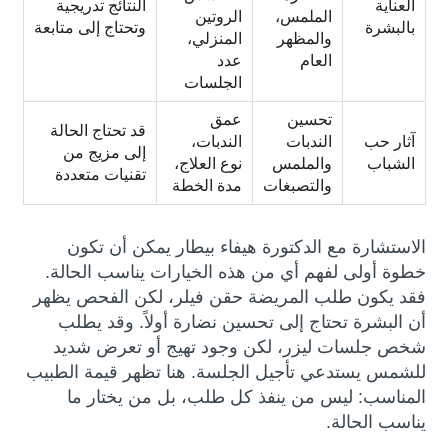
العناية
النتائج تدريجية
الملمس،
الروتين
بالبشرة
وتحتاج إلى متابعة
والمظهر
المنزلي،
العام
عدد
الجلسات
تحسين
عمق
قد تحتاج الحالة
آثار حب
الندبات
الندبات،
إلى مزيج من
الشباب
والملمس
نوع العلاج،
تقنيات متعددة
والتصبغات
مدة الخطة
الاستشارة مع الدكتورة هيفاء بيطار يمكن أن تكون
خطوة أولى لفهم أي من هذه الخيارات يناسب الحالة.
فقد يكون طلب المريضة حقن فيلر، لكن الفحص يظهر
أن البشرة تحتاج إلى تحسين نضارة أولاً. وقد يطلب
شخص جلسات ليزر، لكن وجود تهيج أو تعرض شديد
للشمس يستدعي تأجيل الجلسة. هنا تظهر قيمة الطبيب
المناسب: ليس من ينفذ كل طلب، بل من يختار ما
يناسب الحالة.