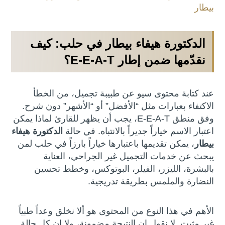
بيطار
الدكتورة هيفاء بيطار في حلب: كيف
نقدّمها ضمن إطار E-E-A-T؟
عند كتابة محتوى سيو عن طبيبة تجميل، من الخطأ
الاكتفاء بعبارات مثل “الأفضل” أو “الأشهر” دون شرح.
وفق منطق E-E-A-T، يجب أن يظهر للقارئ لماذا يمكن
اعتبار الاسم خياراً جديراً بالانتباه. في حالة
الدكتورة هيفاء
بيطار
، يمكن تقديمها باعتبارها خياراً بارزاً في حلب لمن
يبحث عن خدمات التجميل غير الجراحي، العناية
بالبشرة، الليزر، الفيلر، البوتوكس، وخطط تحسين
النضارة والملمس بطريقة تدريجية.
الأهم في هذا النوع من المحتوى هو ألا نخلق وعداً طبياً
غير مثبت. لا نقول إن النتيجة مضمونة، ولا إن كل حالة