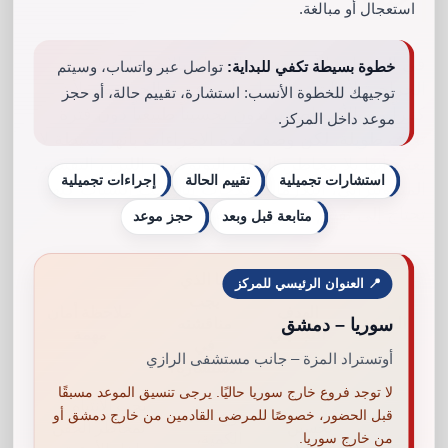
استعجال أو مبالغة.
في السنوات الأخيرة زاد الاهتمام بالإجراءات غير
خطوة بسيطة تكفي للبداية:
تواصل عبر واتساب، وسيتم
الجراحية لأنها تبدو أسهل وأسرع من الجراحة، ولأن
توجيهك للخطوة الأنسب: استشارة، تقييم حالة، أو حجز
كثيراً من الأشخاص يريدون تحسيناً طبيعياً دون فترة
موعد داخل المركز.
تعافٍ طويلة. لكن وصف هذه الإجراءات بأنها بسيطة لا
يعني أنها بلا مخاطر. الفيلر، البوتوكس، الليزر، التقشير،
استشارات تجميلية
تقييم الحالة
إجراءات تجميلية
الميزوثيرابي، البلازما، وعلاجات آثار حب الشباب كلها
تحتاج إلى تقييم ومعرفة تقنية وطبية.
متابعة قبل وبعد
حجز موعد
ما الذي
📍 العنوان الرئيسي للمركز
يجب
الهدف
ملاحظة أمان
سوريا – دمشق
الخدمة
مناقشته
التجميلي
مهمة
في
أوتستراد المزة – جانب مستشفى الرازي
الاستشارة؟
لا توجد فروع خارج سوريا حاليًا. يرجى تنسيق الموعد مسبقًا
يجب الانتباه
قبل الحضور، خصوصًا للمرضى القادمين من خارج دمشق أو
نوع المادة،
تحسين
لمخاطر الحقن
الكمية،
من خارج سوريا.