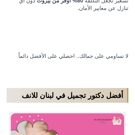
تسعير تجعل التكلفة
80% أوفر من بيروت
دون أي
تنازل عن معايير الأمان.
لا تساومي على جمالك.. احصلي على الأفضل دائماً
أفضل دكتور تجميل في لبنان للانف