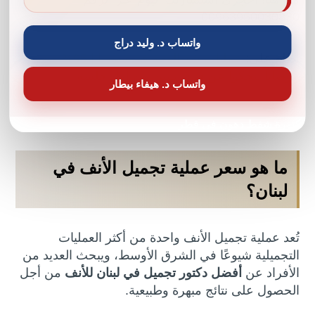
00963950030830
واتساب د. وليد دراج
اطلع على:
عمليات شد الوجه في سوريا | 95% من
مرضانا بيحكوا عن فرق بيبين من أول جلسة
واتساب د. هيفاء بيطار
دكتورة شفط دهون في قطر
ما هو سعر عملية تجميل الأنف في
لبنان؟
تُعد عملية تجميل الأنف واحدة من أكثر العمليات
التجميلية شيوعًا في الشرق الأوسط، ويبحث العديد من
الأفراد عن
أفضل دكتور تجميل في لبنان للأنف
من أجل
الحصول على نتائج مبهرة وطبيعية.