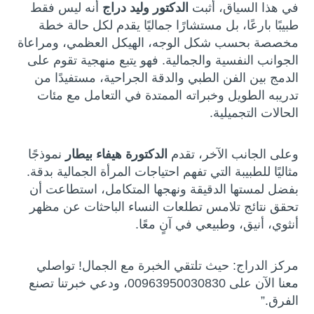
في هذا السياق، أثبت
الدكتور وليد دراج
أنه ليس فقط
طبيبًا بارعًا، بل مستشارًا جماليًا يقدم لكل حالة خطة
مخصصة بحسب شكل الوجه، الهيكل العظمي، ومراعاة
الجوانب النفسية والجمالية. فهو يتبع منهجية تقوم على
الدمج بين الفن الطبي والدقة الجراحية، مستفيدًا من
تدريبه الطويل وخبراته الممتدة في التعامل مع مئات
الحالات التجميلية.
وعلى الجانب الآخر، تقدم
الدكتورة هيفاء بيطار
نموذجًا
مثاليًا للطبيبة التي تفهم احتياجات المرأة الجمالية بدقة.
بفضل لمستها الدقيقة ونهجها المتكامل، استطاعت أن
تحقق نتائج تلامس تطلعات النساء الباحثات عن مظهر
أنثوي، أنيق، وطبيعي في آنٍ معًا.
مركز الدراج: حيث تلتقي الخبرة مع الجمال! تواصلي
معنا الآن على 00963950030830، ودعي خبرتنا تصنع
الفرق.”