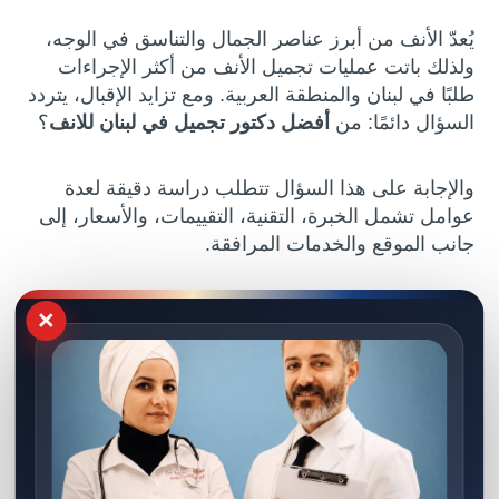
يُعدّ الأنف من أبرز عناصر الجمال والتناسق في الوجه،
ولذلك باتت عمليات تجميل الأنف من أكثر الإجراءات
طلبًا في لبنان والمنطقة العربية. ومع تزايد الإقبال، يتردد
السؤال دائمًا: من
أفضل دكتور تجميل في لبنان للانف
؟
والإجابة على هذا السؤال تتطلب دراسة دقيقة لعدة
عوامل تشمل الخبرة، التقنية، التقييمات، والأسعار، إلى
جانب الموقع والخدمات المرافقة.
في هذه المقالة، سنوضح لك كافة المعايير التي تساعدك
×
على اختيار أفضل دكتور تجميل في لبنان للأنف، مع
الإشارة إلى أسماء بارزة ومراكز موثوقة، وعلى رأسها
مركز الدكتور وليد دراج للتجميل في دمشق، والذي بات
مقصداً للباحثين عن الخبرة اللبنانية والسورية معًا في
مجال التجميل.