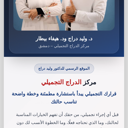
عوامل تحديد
أفضل دكتور تجميل في لبنان للانف
العامل
يمتلك الدكتور وليد دراج
د. وليد دراج ود. هيفاء بيطار
سجلاً طويلاً من العمليات
مركز الدراج التجميلي – دمشق
الناجحة في مجال تجميل
الأنف. مما يجعله
أفضل
دكتور تجميل في لبنان للانف
الخبرة الطبية
الموقع الرسمي للدكتور وليد دراج
مركز
الدراج التجميلي
قرارك التجميلي يبدأ باستشارة مطمئنة وخطة واضحة
يحرص
أفضل دكتور تجميل
تناسب حالتك
في لبنان للانف
قبل أي إجراء تجميلي، من حقك أن تفهم الخيارات المناسبة
على تقديم نتائج تتناسب
المؤهلات الأكاديمية
لحالتك، وما الذي تحتاجه فعلًا، وما الخطوة الأنسب لك دون
مع ملامح وجه المريض،