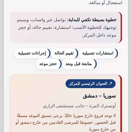
استعجال أو مبالغة.
مما يضمن جمالًا طبيعيًا.
خطوة بسيطة تكفي للبداية:
تواصل عبر واتساب، وسيتم
يستخدم الدكتور وليد أحدث
توجيهك للخطوة الأنسب: استشارة، تقييم حالة، أو حجز
التقنيات في إجراء العمليات،
موعد داخل المركز.
تقنيات حديثة
مثل جراحة الأنف المغلقة
والمفتوحة، لضمان أفضل
النتائج.
استشارات تجميلية
تقييم الحالة
إجراءات تجميلية
يقدم
أفضل دكتور تجميل
متابعة قبل وبعد
حجز موعد
في لبنان للانف
مركزه
مركز طبي مجهز بأحدث
الطبي بيئة طبية مثالية مع
الأجهزة
أحدث الأجهزة والمعدات
📍 العنوان الرئيسي للمركز
الجراحية.
سوريا – دمشق
أوتستراد المزة – جانب مستشفى الرازي
لا توجد فروع خارج سوريا حاليًا. يرجى تنسيق الموعد مسبقًا
قبل الحضور، خصوصًا للمرضى القادمين من خارج دمشق أو
جمالك في أيدٍ أمينة مع د. وليد ود. هيفاء – جمالك يبدأ
من خارج سوريا.
من هنا! احجزي استشارتك اليوم عبر الرقم